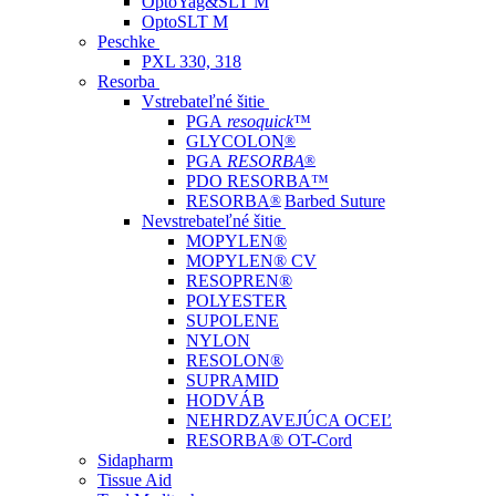
OptoYag&SLT M
OptoSLT M
Peschke
PXL 330, 318
Resorba
Vstrebateľné šitie
PGA
resoquick
™
GLYCOLON
®
PGA
RESORBA
®
PDO RESORBA™
RESORBA
®
Barbed Suture
Nevstrebateľné šitie
MOPYLEN®
MOPYLEN® CV
RESOPREN®
POLYESTER
SUPOLENE
NYLON
RESOLON®
SUPRAMID
HODVÁB
NEHRDZAVEJÚCA OCEĽ
RESORBA® OT-Cord
Sidapharm
Tissue Aid