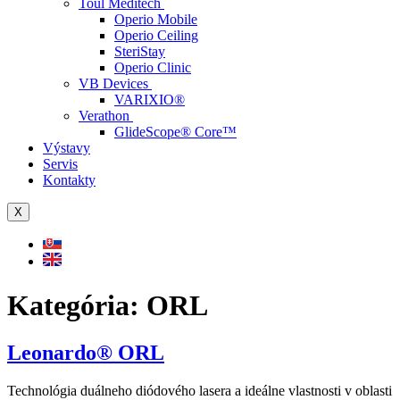
Toul Meditech
Operio Mobile
Operio Ceiling
SteriStay
Operio Clinic
VB Devices
VARIXIO®
Verathon
GlideScope® Core™
Výstavy
Servis
Kontakty
X
Kategória:
ORL
Leonardo® ORL
Technológia duálneho diódového lasera a ideálne vlastnosti v oblasti