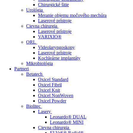
Chirurgické šitie
Urológia
Meranie objemu močového mechúra
Laserové prístroje
Cievna chirurgia
Laserové prístroje
VARIXIO®
ORL
Videolaryngoskopy
Laserové prístroje
Kochleárne implantáty
Mikrobiológia
Partneri
Betatech
Oxicel Standard
Oxicel Fibril
Oxicel Knit
Oxicel NonWoven
Oxicel Powder
Biolitec
Lasery
Leonardo® DUAL
Leonardo® MINI
Cievna chirurgia
ELVeS® Radial®