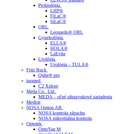
Proktológia
LHP®
FiLaC®
SiLaC®
ORL
Leonardo® ORL
Gynekológia
ELLA®
HOLA®
LaEvita
Urológia
Urológia – TULA®
Fritz Ruck
Qube® pro
inomed
C2 Xplore
Meda Co., Ltd.
MEDA – očné ultrazvukové zariadenia
Medisit
NOSA Option AB
NOSA kontrola zápachu
NOSA mikrobiálna kontrola
Optotek
OptoYag M